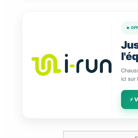
🔥 OF
Jus
l'é
Chauss
ici sur
⚡ V