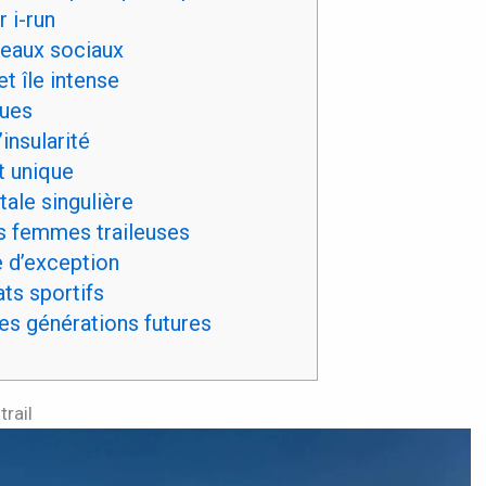
 i-run
seaux sociaux
t île intense
ques
insularité
t unique
ale singulière
s femmes traileuses
e d’exception
ts sportifs
les générations futures
trail