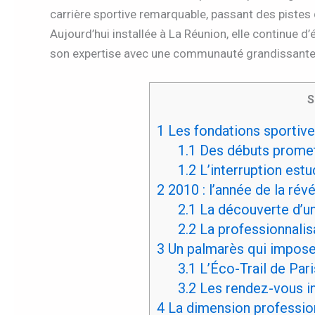
carrière sportive remarquable, passant des pistes d
Aujourd’hui installée à La Réunion, elle continue d’
son expertise avec une communauté grandissante
S
1
Les fondations sportives
1.1
Des débuts promet
1.2
L’interruption est
2
2010 : l’année de la révél
2.1
La découverte d’u
2.2
La professionnalis
3
Un palmarès qui impose
3.1
L’Éco-Trail de Paris
3.2
Les rendez-vous in
4
La dimension profession