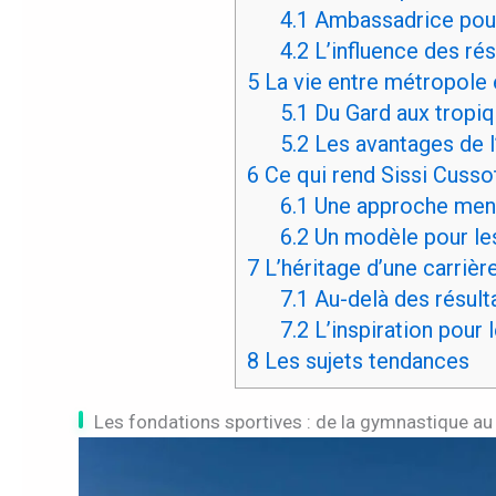
4.1
Ambassadrice pour
4.2
L’influence des ré
5
La vie entre métropole e
5.1
Du Gard aux tropi
5.2
Les avantages de l’
6
Ce qui rend Sissi Cusso
6.1
Une approche ment
6.2
Un modèle pour le
7
L’héritage d’une carrièr
7.1
Au-delà des résulta
7.2
L’inspiration pour 
8
Les sujets tendances
Les fondations sportives : de la gymnastique au 