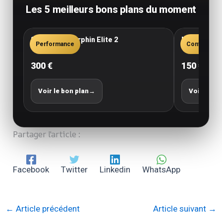
Les 5 meilleurs bons plans du moment
Saucony Endorphin Elite 2
New Balance
Performance
Confort
300 €
150 €
Voir le bon plan
→
Voir le bo
Partager l'article :
Facebook
Twitter
Linkedin
WhatsApp
←
Article précédent
Article suivant
→