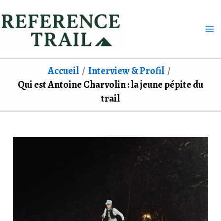
Aller
au
contenu
Accueil
Interview & Profil
Qui est Antoine Charvolin : la jeune pépite du
trail