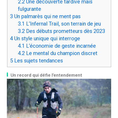
2.2
Une découverte tardive mais
fulgurante
3
Un palmarès qui ne ment pas
3.1
L’Infernal Trail, son terrain de jeu
3.2
Des débuts prometteurs dès 2023
4
Un style unique qui interroge
4.1
L’économie de geste incarnée
4.2
Le mental du champion discret
5
Les sujets tendances
Un record qui défie l’entendement