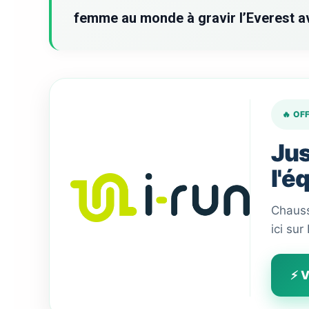
femme au monde à gravir l’Everest a
🔥 OF
Jus
l'é
Chauss
ici sur
⚡ V