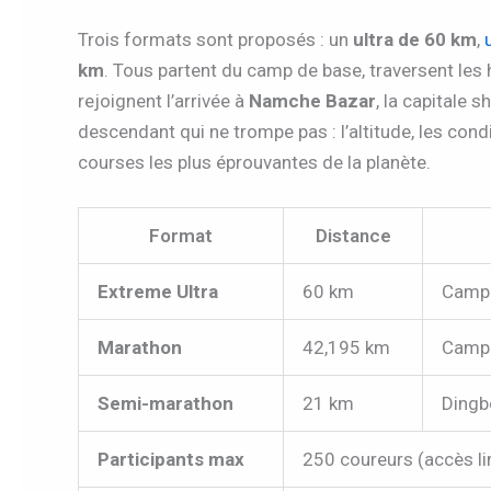
Trois formats sont proposés : un
ultra de 60 km
,
km
. Tous partent du camp de base, traversent les
rejoignent l’arrivée à
Namche Bazar
, la capitale 
descendant qui ne trompe pas : l’altitude, les condi
courses les plus éprouvantes de la planète.
Format
Distance
Extreme Ultra
60 km
Camp 
Marathon
42,195 km
Camp 
Semi-marathon
21 km
Dingb
Participants max
250 coureurs (accès lim