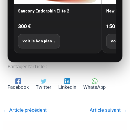
Saucony Endorphin Elite 2
New Balance
300 €
150 €
Voir le bon plan
→
Voir le bo
Partager l'article :
Facebook
Twitter
Linkedin
WhatsApp
←
Article précédent
Article suivant
→