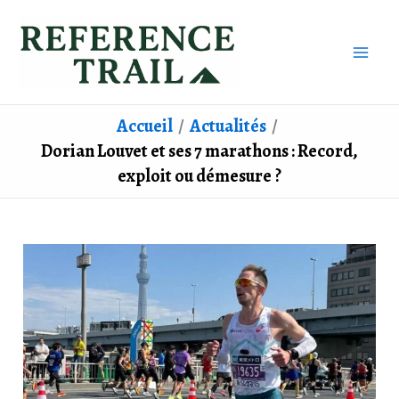
Aller
au
contenu
Accueil
Actualités
Dorian Louvet et ses 7 marathons : Record,
exploit ou démesure ?