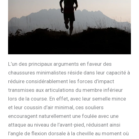
L’un des principaux arguments en faveur des
chaussures minimalistes réside dans leur capacité à
réduire considérablement les forces d’impact
transmises aux articulations du membre inférieur
lors de la course. En effet, avec leur semelle mince
et leur coussin d’air minimal, ces souliers
encouragent naturellement une foulée avec une
attaque au niveau de l’avant-pied, réduisant ainsi
l’angle de flexion dorsale à la cheville au moment où