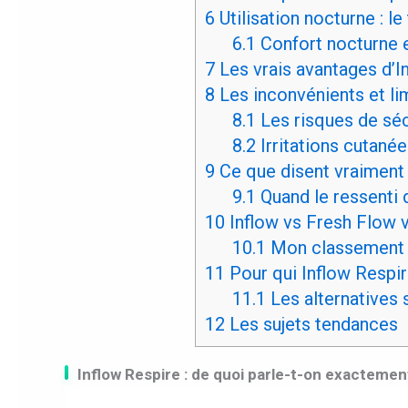
6
Utilisation nocturne : l
6.1
Confort nocturne e
7
Les vrais avantages d’I
8
Les inconvénients et l
8.1
Les risques de séc
8.2
Irritations cutanée
9
Ce que disent vraiment 
9.1
Quand le ressenti 
10
Inflow vs Fresh Flow v
10.1
Mon classement 
11
Pour qui Inflow Respir
11.1
Les alternatives 
12
Les sujets tendances
Inflow Respire : de quoi parle-t-on exactemen