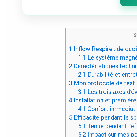
S
1
Inflow Respire : de quo
1.1
Le système magné
2
Caractéristiques techni
2.1
Durabilité et entre
3
Mon protocole de test 
3.1
Les trois axes d’é
4
Installation et première 
4.1
Confort immédiat :
5
Efficacité pendant le spor
5.1
Tenue pendant l’ef
5.2
Impact sur mes p