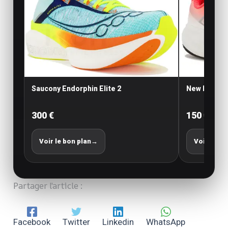
Saucony Endorphin Elite 2
New Balance
300 €
150 €
Voir le bon plan
→
Voir le bo
Partager l'article :
Facebook
Twitter
Linkedin
WhatsApp