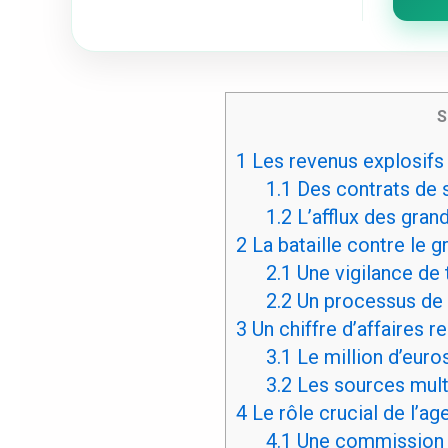
S
1
Les revenus explosifs 
1.1
Des contrats de s
1.2
L’afflux des gran
2
La bataille contre le 
2.1
Une vigilance de 
2.2
Un processus de 
3
Un chiffre d’affaires r
3.1
Le million d’euro
3.2
Les sources mult
4
Le rôle crucial de l’ag
4.1
Une commission à