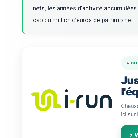
nets, les années d’activité accumulées 
cap du million d’euros de patrimoine.
🔥 OF
Jus
l'é
Chauss
ici sur
⚡ V