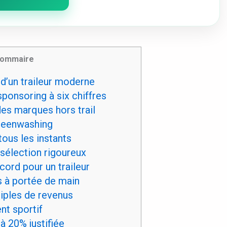
ommaire
d’un traileur moderne
ponsoring à six chiffres
des marques hors trail
greenwashing
tous les instants
sélection rigoureux
ecord pour un traileur
s à portée de main
iples de revenus
ent sportif
 20% justifiée