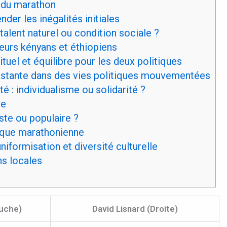
 du marathon
er les inégalités initiales
alent naturel ou condition sociale ?
eurs kényans et éthiopiens
tuel et équilibre pour les deux politiques
tante dans des vies politiques mouvementées
 : individualisme ou solidarité ?
ve
iste ou populaire ?
tique marathonienne
iformisation et diversité culturelle
ns locales
auche)
David Lisnard (Droite)