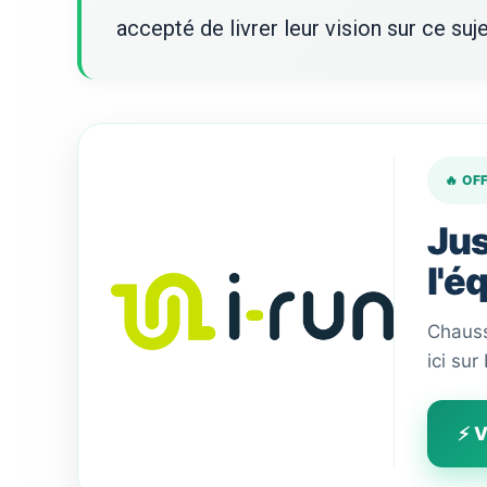
accepté de livrer leur vision sur ce suje
🔥 OF
Jus
l'é
Chauss
ici sur
⚡ V