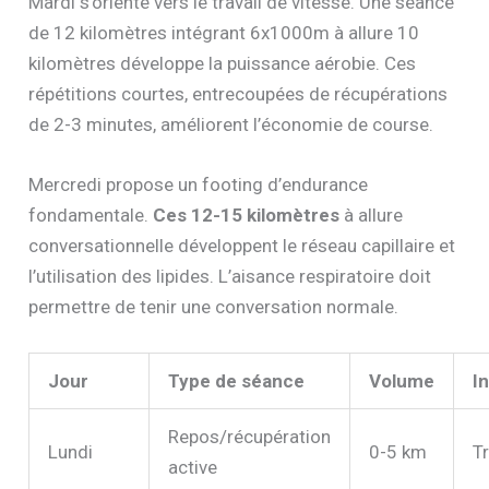
Mardi s’oriente vers le travail de vitesse. Une séance
de 12 kilomètres intégrant 6x1000m à allure 10
kilomètres développe la puissance aérobie. Ces
répétitions courtes, entrecoupées de récupérations
de 2-3 minutes, améliorent l’économie de course.
Mercredi propose un footing d’endurance
fondamentale.
Ces 12-15 kilomètres
à allure
conversationnelle développent le réseau capillaire et
l’utilisation des lipides. L’aisance respiratoire doit
permettre de tenir une conversation normale.
Jour
Type de séance
Volume
I
Repos/récupération
Lundi
0-5 km
Tr
active