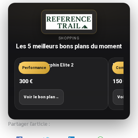
SHOPPING
Les 5 meilleurs bons plans du moment
Saucony Endorphin Elite 2
New Balance
Performance
Confort
300 €
150 €
Voir le bon plan
→
Voir le bo
Partager l'article :