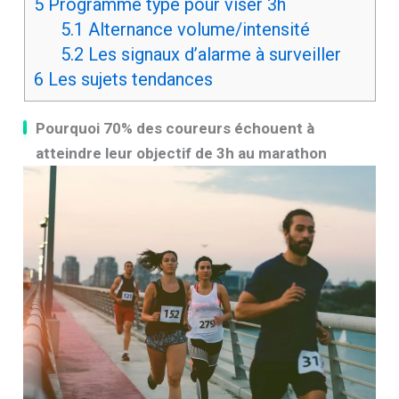
5
Programme type pour viser 3h
5.1
Alternance volume/intensité
5.2
Les signaux d’alarme à surveiller
6
Les sujets tendances
Pourquoi 70% des coureurs échouent à
atteindre leur objectif de 3h au marathon