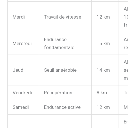
Al
Mardi
Travail de vitesse
12 km
1
f
Endurance
A
Mercredi
15 km
fondamentale
re
Al
Jeudi
Seuil anaérobie
14 km
s
m
Vendredi
Récupération
8 km
Tr
Samedi
Endurance active
12 km
M
E