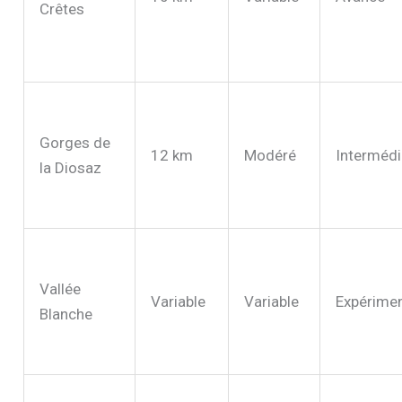
Crêtes
Gorges de
12 km
Modéré
Intermédi
la Diosaz
Vallée
Variable
Variable
Expérime
Blanche