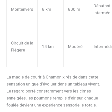
Débutant 
Montenvers
8 km
800 m
intermédi
Circuit de la
14 km
Modéré
Intermédi
Flégère
La magie de courir à Chamonix réside dans cette
sensation unique d’évoluer dans un tableau vivant.
Le regard porté constamment vers les cimes
enneigées, les poumons remplis d’air pur, chaque
foulée devient une expérience sensorielle totale.