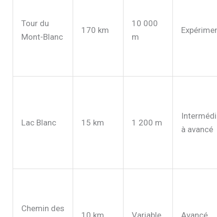
Tour du
10 000
170 km
Expérime
Mont-Blanc
m
Intermédi
Lac Blanc
15 km
1 200 m
à avancé
Chemin des
10 km
Variable
Avancé