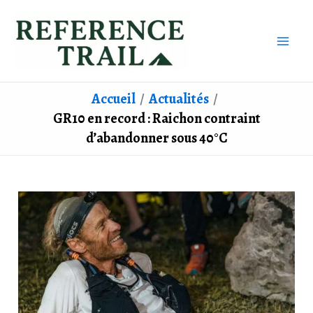
Aller
au
contenu
Accueil
Actualités
GR10 en record : Raichon contraint
d’abandonner sous 40°C