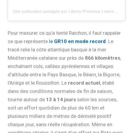
Une publication partagée par Liberty Provence Loisirs (@liberty___provence___loisirs)
Pour mesurer ce qu’a tenté Raichon, il faut rappeler
ce que représente
le
GR10 en mode record
. Le
tracé relie la côte atlantique basque à la mer
Méditerranée catalane sur près de
866 kilomètres
,
enchaînant cols, vallées pyrénéennes et villages
d’altitude entre le Pays Basque, le Béarn, la Bigorre,
l’Ariège et le Roussillon. Le
record actuel
, établi
dans des conditions normales de fin de saison,
tourne autour de
13 à 14 jours
selon les sources,
soit un effort quotidien de plus de 60 km et
plusieurs milliers de mètres de dénivelé positif
chaque jour, sans réelle récupération. Même en
conditions idéales, il s’agit d’un effort qui flirte avec