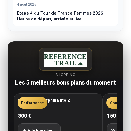
4 août 2026
Étape 4 du Tour de France Femmes 2026 :
Heure de départ, arrivée et live
SHOPPING
Les 5 meilleurs bons plans du moment
Saucony Endorphin Elite 2
New Balance
Performance
Confort
300 €
150 €
Voir le bon plan
→
Voir le bo