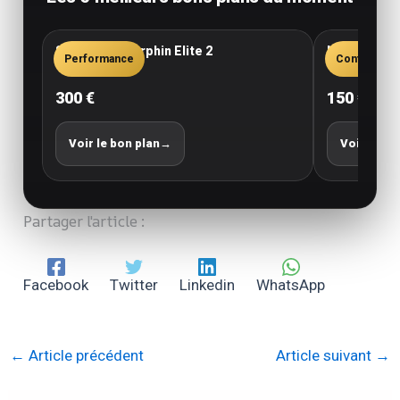
Saucony Endorphin Elite 2
New Balance
Performance
Confort
300 €
150 €
Voir le bon plan
→
Voir le bo
Partager l'article :
Facebook
Twitter
Linkedin
WhatsApp
←
Article précédent
Article suivant
→