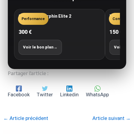
Saucony Endorphin Elite 2
New Balance
Performance
Confort
300 €
150 €
Voir le bon plan
→
Voir le bo
Partager l'article :
Facebook
Twitter
Linkedin
WhatsApp
←
Article précédent
Article suivant
→