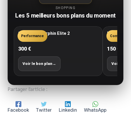
SHOPPING
Les 5 meilleurs bons plans du moment
Saucony Endorphin Elite 2
New Balance
Performance
Confort
300 €
150 €
Voir le bon plan
→
Voir le bo
Partager l'article :
Facebook
Twitter
Linkedin
WhatsApp