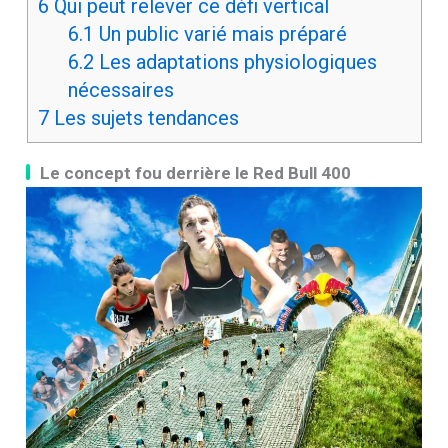
6
Qui peut relever ce défi vertical
6.1
Un public varié mais préparé
6.2
Les adaptations physiologiques
nécessaires
7
Les sujets tendances
Le concept fou derrière le Red Bull 400