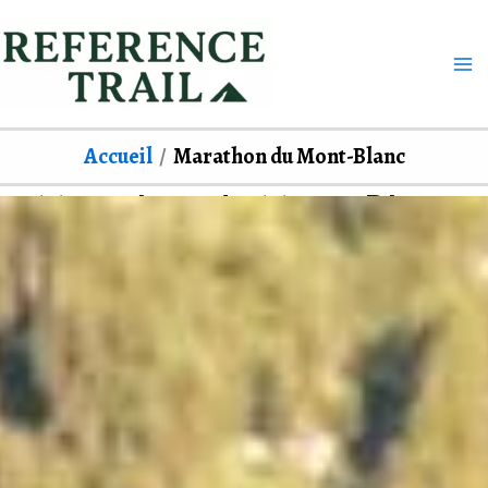
Aller
au
contenu
Accueil
Marathon du Mont-Blanc
Marathon du Mont-Blanc