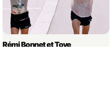
Rémi Bonnet et Tove
Alexandersson : Les rois du
Marathon du Mont-Blanc 2026
Quentin
28 juin 2026
Actualités
,
Marathon du Mont-Blanc
•
•
•
Pas de commentaires
Dernière mise à jour : 28 juin 2026 Ce dimanche 28 juin à Chamonix,
le 42 km du Marathon du Mont-Blanc 2026 a …