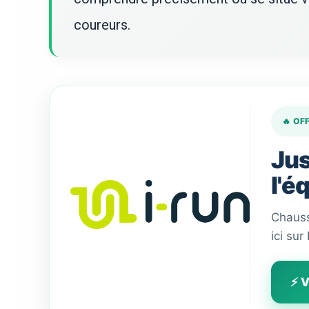
coureurs.
🔥 OF
Jus
l'é
Chauss
ici sur
⚡ V