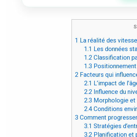
S
1
La réalité des vitess
1.1
Les données stat
1.2
Classification p
1.3
Positionnement 
2
Facteurs qui influenc
2.1
L’impact de l’âg
2.2
Influence du niv
2.3
Morphologie et
2.4
Conditions envi
3
Comment progresser 
3.1
Stratégies d’ent
3.2
Planification et 