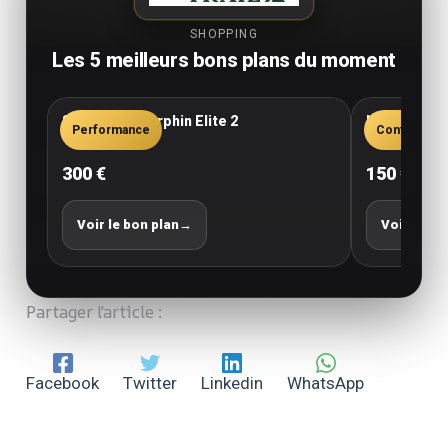
SHOPPING
Les 5 meilleurs bons plans du moment
Saucony Endorphin Elite 2
New Balance
Performance
Confort
300 €
150 €
Voir le bon plan
→
Voir le bo
Partager l'article :
Facebook
Twitter
Linkedin
WhatsApp