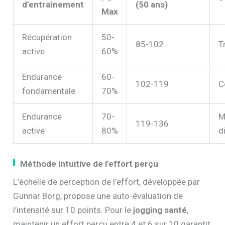
d’entraînement
(50 ans)
Max
Récupération
50-
85-102
T
active
60%
Endurance
60-
102-119
C
fondamentale
70%
Endurance
70-
M
119-136
active
80%
di
Méthode intuitive de l’effort perçu
L’échelle de perception de l’effort, développée par
Gunnar Borg, propose une auto-évaluation de
l’intensité sur 10 points. Pour le
jogging santé
,
maintenir un effort perçu entre 4 et 6 sur 10 garantit