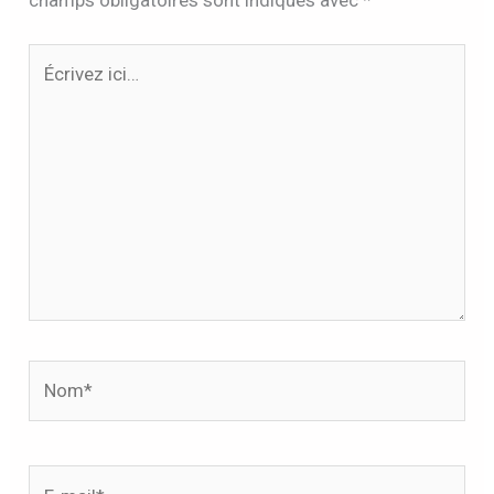
champs obligatoires sont indiqués avec
*
Écrivez
ici…
Nom*
E-