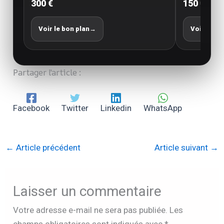
300 €
150 €
Voir le bon plan
→
Voir le bo
Partager l'article :
Facebook
Twitter
Linkedin
WhatsApp
←
Article précédent
Article suivant
→
Laisser un commentaire
Votre adresse e-mail ne sera pas publiée.
Les