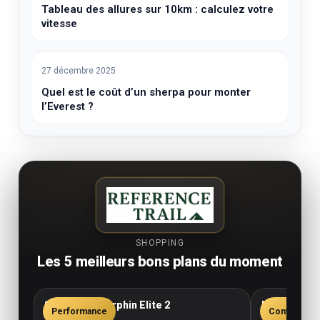
Tableau des allures sur 10km : calculez votre
vitesse
27 décembre 2025
Quel est le coût d’un sherpa pour monter
l’Everest ?
SHOPPING
Les 5 meilleurs bons plans du moment
Saucony Endorphin Elite 2
New Balance
Performance
Confort