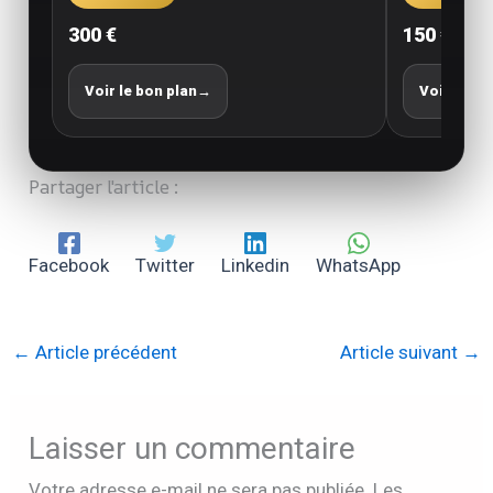
300 €
150 €
Voir le bon plan
→
Voir le bo
Partager l'article :
Facebook
Twitter
Linkedin
WhatsApp
←
Article précédent
Article suivant
→
Laisser un commentaire
Votre adresse e-mail ne sera pas publiée.
Les