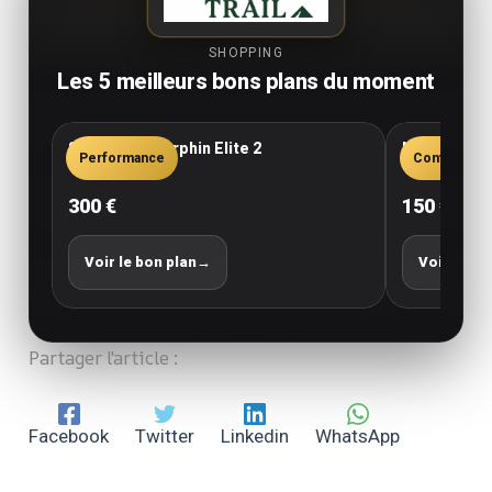
SHOPPING
Les 5 meilleurs bons plans du moment
Saucony Endorphin Elite 2
New Balance
Performance
Confort
300 €
150 €
Voir le bon plan
→
Voir le bo
Partager l'article :
Facebook
Twitter
Linkedin
WhatsApp