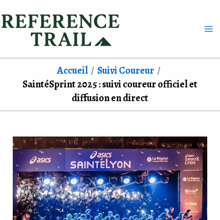
Aller
au
contenu
Accueil
Suivi Coureur
SaintéSprint 2025 : suivi coureur officiel et
diffusion en direct