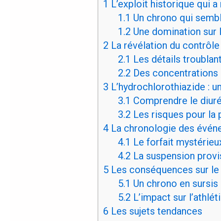
1
L’exploit historique qui 
1.1
Un chrono qui sembl
1.2
Une domination sur l
2
La révélation du contrôle 
2.1
Les détails troublant
2.2
Des concentrations 
3
L’hydrochlorothiazide : u
3.1
Comprendre le diuré
3.2
Les risques pour la
4
La chronologie des évén
4.1
Le forfait mystérie
4.2
La suspension provis
5
Les conséquences sur le
5.1
Un chrono en sursis
5.2
L’impact sur l’athlé
6
Les sujets tendances