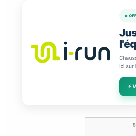
🔥 OF
Jus
l'é
Chauss
ici sur
⚡ V
S