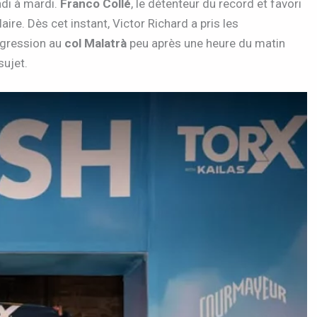
ndi à mardi.
Franco Collé
, le détenteur du record et favori
aire. Dès cet instant, Victor Richard a pris les
ogression au
col Malatrà
peu après une heure du matin
sujet.