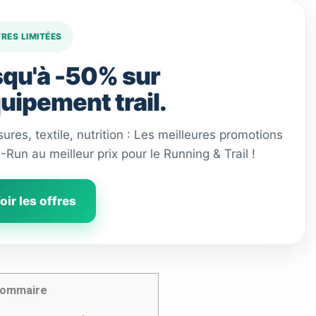
FRES LIMITÉES
qu'à -50% sur
quipement trail.
ures, textile, nutrition : Les meilleures promotions
 I-Run au meilleur prix pour le Running & Trail !
oir les offres
ommaire