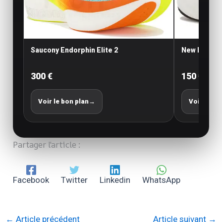
Saucony Endorphin Elite 2
New Balance
300 €
150 €
Voir le bon plan
→
Voir le bo
Partager l'article :
Facebook
Twitter
Linkedin
WhatsApp
←
Article précédent
Article suivant
→