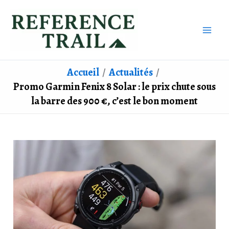
Aller
au
contenu
Accueil
Actualités
Promo Garmin Fenix 8 Solar : le prix chute sous
la barre des 900 €, c’est le bon moment