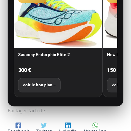
Saucony Endorphin Elite 2
New Balance
300 €
150 €
Voir le bon plan
→
Voir le bo
Partager l'article :