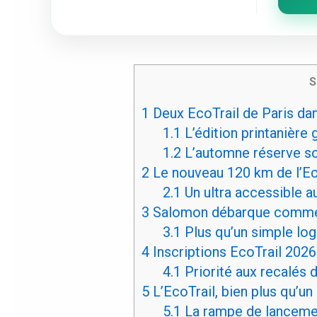
S
1
Deux EcoTrail de Paris da
1.1
L’édition printanière
1.2
L’automne réserve so
2
Le nouveau 120 km de l’Ec
2.1
Un ultra accessible a
3
Salomon débarque comme p
3.1
Plus qu’un simple log
4
Inscriptions EcoTrail 202
4.1
Priorité aux recalés 
5
L’EcoTrail, bien plus qu’u
5.1
La rampe de lancement