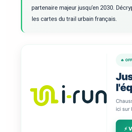
partenaire majeur jusqu’en 2030. Décr
les cartes du trail urbain français.
🔥 OF
Jus
l'é
Chauss
ici sur
⚡ V