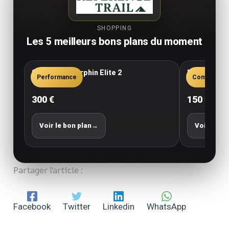
SHOPPING
Les 5 meilleurs bons plans du moment
Saucony Endorphin Elite 2
New Balance
Performance
Confort
300 €
150 €
Voir le bon plan
→
Voir le bo
Partager l'article :
Facebook
Twitter
Linkedin
WhatsApp