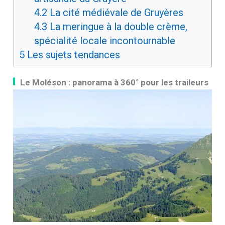
4.2
La cité médiévale de Gruyères
4.3
La meringue à la double crème,
spécialité locale incontournable
5
Les sujets tendances
Le Moléson : panorama à 360° pour les traileurs