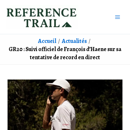
Aller
au
contenu
Accueil
Actualités
GR20 : Suivi officiel de François d’Haene sur sa
tentative de record en direct