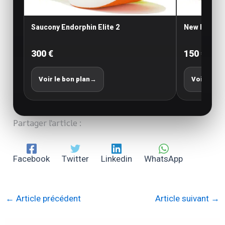
Saucony Endorphin Elite 2
New Balance
300 €
150 €
Voir le bon plan
→
Voir le bo
Partager l'article :
Facebook
Twitter
Linkedin
WhatsApp
←
Article précédent
Article suivant
→