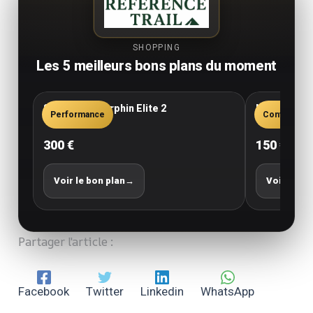
SHOPPING
Les 5 meilleurs bons plans du moment
Saucony Endorphin Elite 2
New Balance
Performance
Confort
300 €
150 €
Voir le bon plan
→
Voir le bo
Partager l'article :
Facebook
Twitter
Linkedin
WhatsApp