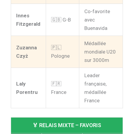
Co-favorite
Innes
🇬🇧 G-B
avec
Fitzgerald
Buenavida
Médaillée
Zuzanna
🇵🇱
mondiale U20
Czyż
Pologne
sur 3000m
Leader
Laly
🇫🇷
française,
Porentru
France
médaillée
France
🏅 RELAIS MIXTE – FAVORIS