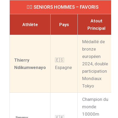
🏃‍♂️ SENIORS HOMMES – FAVORIS
Atout
Athlète
Pays
Principal
Médaillé de
bronze
européen
Thierry
🇪🇸
2024, double
Ndikumwenayo
Espagne
participation
Mondiaux
Tokyo
Champion du
monde
10000m
Jimmy
🇫🇷