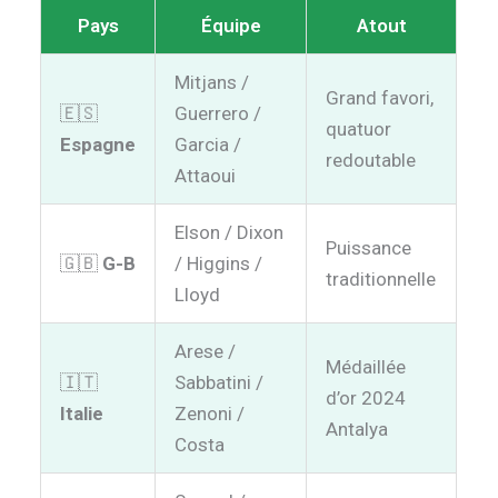
Pays
Équipe
Atout
Mitjans /
Grand favori,
🇪🇸
Guerrero /
quatuor
Espagne
Garcia /
redoutable
Attaoui
Elson / Dixon
Puissance
🇬🇧
G-B
/ Higgins /
traditionnelle
Lloyd
Arese /
Médaillée
🇮🇹
Sabbatini /
d’or 2024
Italie
Zenoni /
Antalya
Costa