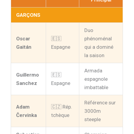
GARÇONS
Duo
Oscar
🇪🇸
phénoménal
Gaitán
Espagne
qui a dominé
la saison
Armada
Guillermo
🇪🇸
espagnole
Sanchez
Espagne
imbattable
Référence sur
Adam
🇨🇿 Rép.
3000m
Červinka
tchèque
steeple