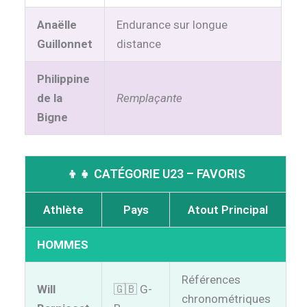
Anaëlle
Endurance sur longue
Guillonnet
distance
Philippine
de la
Remplaçante
Bigne
👦👧 CATÉGORIE U23 – FAVORIS
Athlète
Pays
Atout Principal
HOMMES
Références
Will
🇬🇧 G-
chronométriques