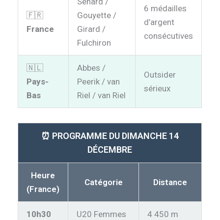
Senard /
6 médailles
🇫🇷
Gouyette /
d’argent
France
Girard /
consécutives
Fulchiron
🇳🇱
Abbes /
Outsider
Pays-
Peerik / van
sérieux
Bas
Riel / van Riel
⏰ PROGRAMME DU DIMANCHE 14
DÉCEMBRE
Heure
Catégorie
Distance
(France)
10h30
U20 Femmes
4 450 m