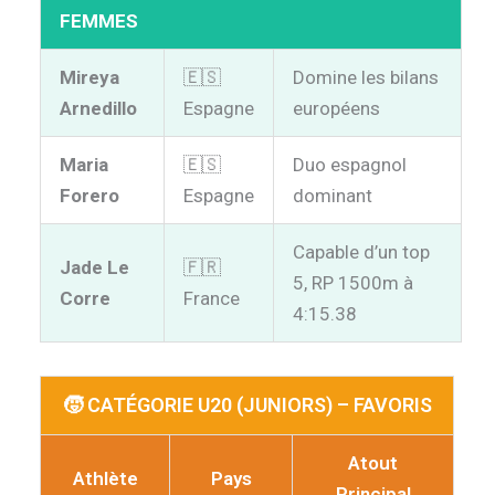
FEMMES
Mireya
🇪🇸
Domine les bilans
Arnedillo
Espagne
européens
Maria
🇪🇸
Duo espagnol
Forero
Espagne
dominant
Capable d’un top
Jade Le
🇫🇷
5, RP 1500m à
Corre
France
4:15.38
🧒 CATÉGORIE U20 (JUNIORS) – FAVORIS
Atout
Athlète
Pays
Principal