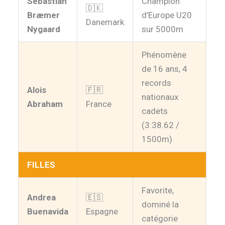
Sebastian
Champion
🇩🇰
Bræmer
d’Europe U20
Danemark
Nygaard
sur 5000m
Phénomène
de 16 ans, 4
records
Alois
🇫🇷
nationaux
Abraham
France
cadets
(3:38.62 /
1500m)
FILLES
Favorite,
Andrea
🇪🇸
dominé la
Buenavida
Espagne
catégorie