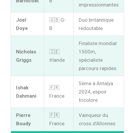
Barnicoat
B
impressionnantes
Joel
🇬🇧 G-
Duo britannique
Doye
B
redoutable
Finaliste mondial
Nicholas
🇮🇪
1500m,
Griggs
Irlande
spécialiste
parcours rapides
5ème à Antalya
Ishak
🇫🇷
2024, espoir
Dahmani
France
tricolore
Pierre
🇫🇷
Vainqueur du
Boudy
France
cross d’Allonnes