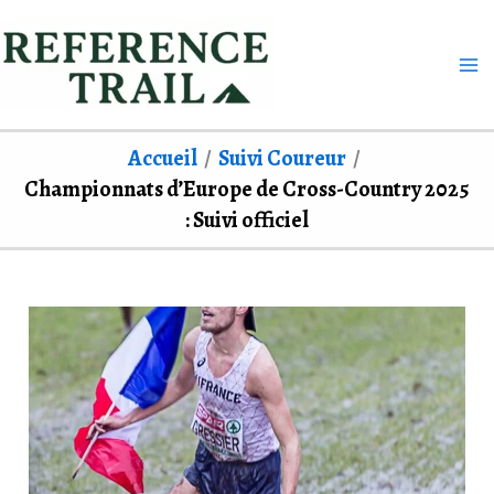
Aller
au
contenu
Accueil
Suivi Coureur
Championnats d’Europe de Cross-Country 2025
: Suivi officiel