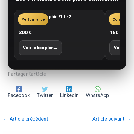
Saucony Endorphin Elite 2
New Balance
Performance
Confort
300 €
150 €
Voir le bon plan
→
Voir le bo
Partager l'article :
Facebook
Twitter
Linkedin
WhatsApp
←
Article précédent
Article suivant
→