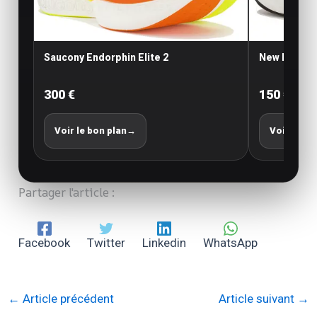
Saucony Endorphin Elite 2
New Balance
300 €
150 €
Voir le bon plan
→
Voir le bo
Partager l'article :
Facebook
Twitter
Linkedin
WhatsApp
←
Article précédent
Article suivant
→