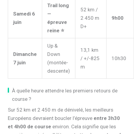
Trail long
52 km /
Samedi 6
—
2 450 m
9h00
juin
épreuve
D+
reine ⭐
Up &
13,1 km
Dimanche
Down
/ +/-825
10h30
7 juin
(montée-
m
descente)
À quelle heure attendre les premiers retours de
course ?
Sur 52 km et 2 450 m de dénivelé, les meilleurs
Européens devraient boucler l’épreuve
entre 3h30
et 4h00 de course
environ. Cela signifie que les