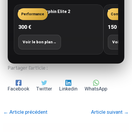
Saucony Endorphin Elite 2
New Balance
Performance
Confort
300 €
150 €
Voir le bon plan
→
Voir le bo
Partager l'article :
Facebook
Twitter
Linkedin
WhatsApp
←
Article précédent
Article suivant
→