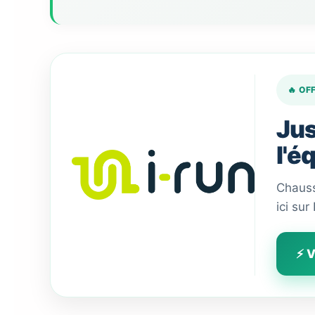
🔥 OF
Jus
l'é
Chauss
ici sur
⚡ V