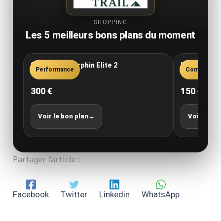
SHOPPING
Les 5 meilleurs bons plans du moment
Saucony Endorphin Elite 2
New Balance
Performance
Confort
300 €
150 €
Voir le bon plan
→
Voir le bo
Partager l'article :
Facebook
Twitter
Linkedin
WhatsApp