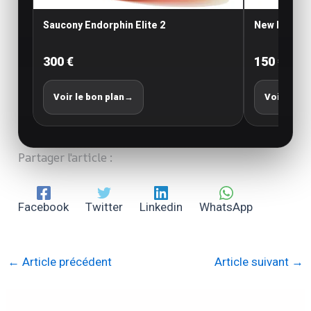
Saucony Endorphin Elite 2
New Balance
300 €
150 €
Voir le bon plan
→
Voir le bo
Partager l'article :
Facebook
Twitter
Linkedin
WhatsApp
←
Article précédent
Article suivant
→