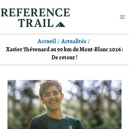
Aller
au
contenu
Accueil
Actualités
Xavier Thévenard au 90 km du Mont-Blanc 2026 :
De retour !