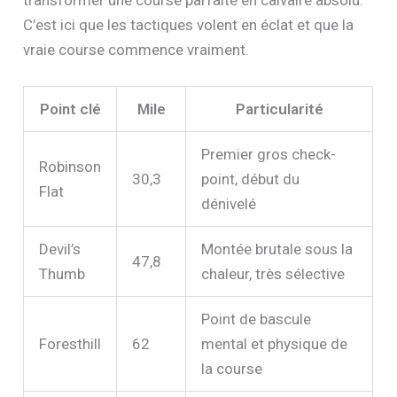
transformer une course parfaite en calvaire absolu.
C’est ici que les tactiques volent en éclat et que la
vraie course commence vraiment.
Point clé
Mile
Particularité
Premier gros check-
Robinson
30,3
point, début du
Flat
dénivelé
Devil’s
Montée brutale sous la
47,8
Thumb
chaleur, très sélective
Point de bascule
Foresthill
62
mental et physique de
la course