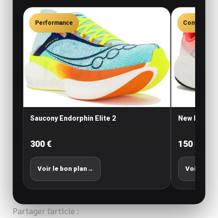
Performance
Confort
Saucony Endorphin Elite 2
New Balance
300 €
150 €
Voir le bon plan
→
Voir le bo
Partager l'article :