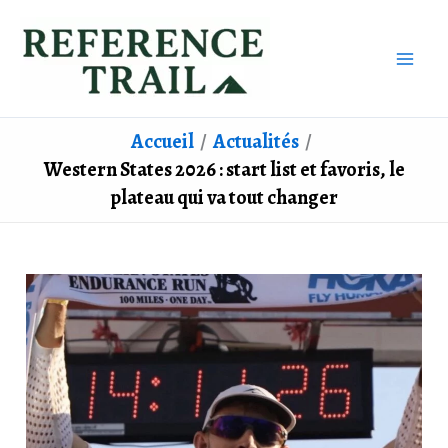
Aller
au
contenu
Accueil
Actualités
Western States 2026 : start list et favoris, le
plateau qui va tout changer