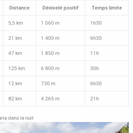
Distance
Dénivelé positif
Temps limite
5,5 km
1 060 m
1h30
21 km
1 400 m
6h30
47 km
1 850 m
11h
125 km
6 800 m
30h
12 km
730 m
6h30
82 km
4 265 m
21h
ia dans la nuit