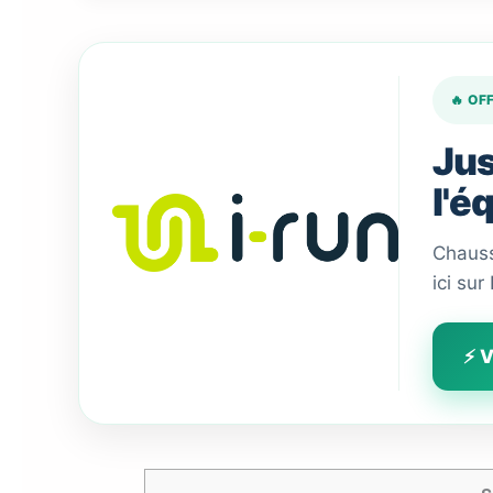
🔥 OF
Jus
l'é
Chauss
ici sur
⚡ V