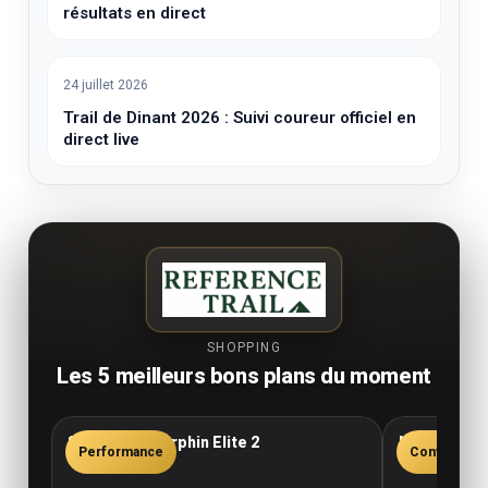
résultats en direct
24 juillet 2026
Trail de Dinant 2026 : Suivi coureur officiel en
direct live
SHOPPING
Les 5 meilleurs bons plans du moment
Saucony Endorphin Elite 2
New Balance
Performance
Confort