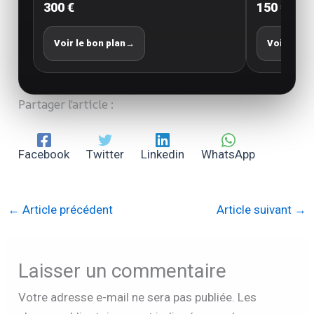
300 €
150 €
Voir le bon plan
→
Voir le bo
Partager l'article :
Facebook
Twitter
Linkedin
WhatsApp
←
Article précédent
Article suivant
→
Laisser un commentaire
Votre adresse e-mail ne sera pas publiée.
Les