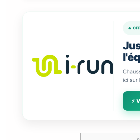
🔥 OF
Jus
l'é
Chauss
ici sur
⚡ V