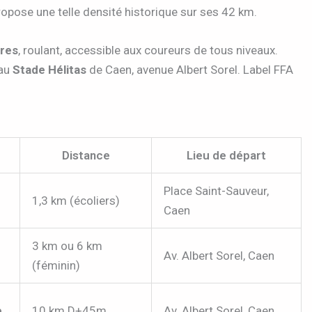
opose une telle densité historique sur ses 42 km.
res
, roulant, accessible aux coureurs de tous niveaux.
 au
Stade Hélitas
de Caen, avenue Albert Sorel. Label FFA
Distance
Lieu de départ
Place Saint-Sauveur,
é
1,3 km (écoliers)
Caen
3 km ou 6 km
Av. Albert Sorel, Caen
(féminin)
e
10 km D+45m
Av. Albert Sorel, Caen