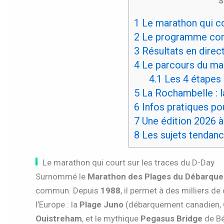
S
1
Le marathon qui co
2
Le programme comp
3
Résultats en direct :
4
Le parcours du ma
4.1
Les 4 étapes 
5
La Rochambelle : l
6
Infos pratiques po
7
Une édition 2026 à
8
Les sujets tendan
Le marathon qui court sur les traces du D-Day
Surnommé le
Marathon des Plages du Débarqu
commun. Depuis
1988
, il permet à des milliers de
l’Europe : la
Plage Juno
(débarquement canadien, C
Ouistreham
, et le mythique
Pegasus Bridge
de Bé