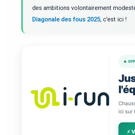
des ambitions volontairement modeste
Diagonale des fous 2025
, c’est ici !
🔥 OF
Jus
l'é
Chauss
ici sur
⚡ V