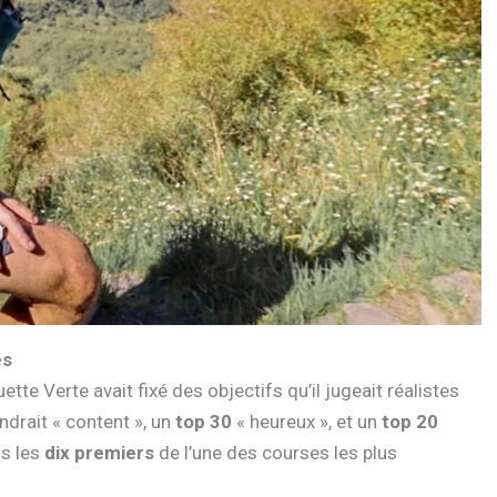
és
tte Verte avait fixé des objectifs qu’il jugeait réalistes
ndrait « content », un
top 30
« heureux », et un
top 20
ns les
dix premiers
de l’une des courses les plus