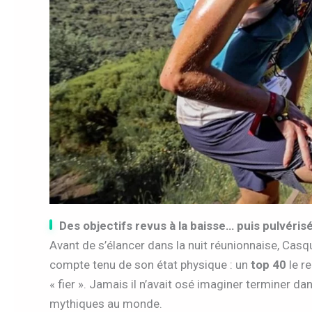
Des objectifs revus à la baisse… puis pulvéris
Avant de s’élancer dans la nuit réunionnaise, Casque
compte tenu de son état physique : un
top 40
le re
« fier ». Jamais il n’avait osé imaginer terminer da
mythiques au monde.