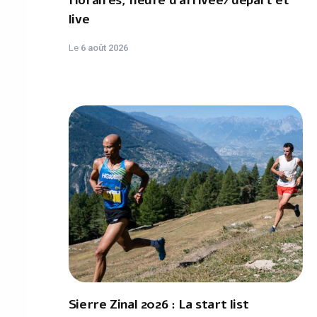
Horaires, heure d'arrivée/départ et
live
Le
6 août 2026
Sierre Zinal 2026 : La start list