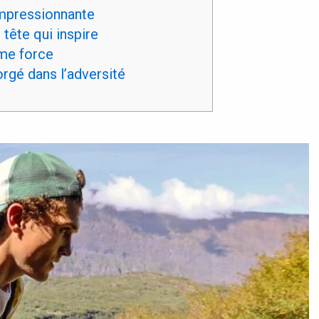
mpressionnante
tête qui inspire
me force
orgé dans l’adversité