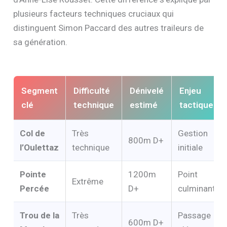
plusieurs facteurs techniques cruciaux qui
distinguent Simon Paccard des autres traileurs de
sa génération.
Segment
Difficulté
Dénivelé
Enjeu
clé
technique
estimé
tactique
Col de
Très
Gestion
800m D+
l’Oulettaz
technique
initiale
Pointe
1200m
Point
Extrême
Percée
D+
culminant
Trou de la
Très
Passage
600m D+