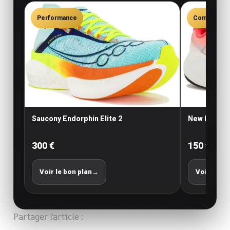
Performance
Confort
Saucony Endorphin Elite 2
New Balance
300 €
150 €
Voir le bon plan
→
Voir le bo
Partager l'article :