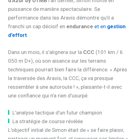
d’Azur by UTMB
l’an dernier, Simon monte en
puissance de manière spectaculaire. Sa
performance dans les Aravis démontre qu’il a
franchi un cap décisif en
endurance
et en
gestion
d’effort
.
Dans un mois, il s’alignera sur la
CCC
(101 km / 6
050 m D+), où son aisance sur les terrains
techniques pourrait bien faire la différence. « Après
la traversée des Aravis, la CCC, ça va presque
ressembler à une autoroute ! », plaisante-t-il avec
une confiance qui n’a rien d’usurpé.
L’analyse tactique d’un futur champion
La stratégie de course révélée
L’objectif initial de Simon était de « se faire plaisir,
partager un moment fort, et repousser ses limites ».