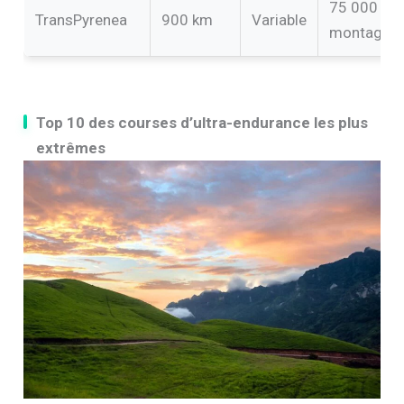
75 000 m 
TransPyrenea
900 km
Variable
montagne
Top 10 des courses d’ultra-endurance les plus
extrêmes