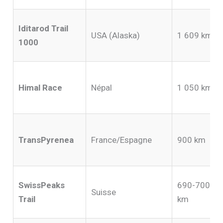
Iditarod Trail
USA (Alaska)
1 609 km
1000
Himal Race
Népal
1 050 km
TransPyrenea
France/Espagne
900 km
SwissPeaks
690-700
Suisse
Trail
km