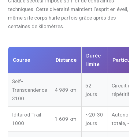
Chaque secteur impose son lot de contraintes
techniques. Cette diversité maintient l’esprit en éveil,
même si le corps hurle parfois grâce après des
centaines de kilomètres.
Durée
Course
Distance
Particular
limite
Self-
52
Circuit urb
Transcendence
4 989 km
jours
répétitif
3100
Iditarod Trail
~20-30
Autonomi
1 609 km
1000
jours
totale, -45