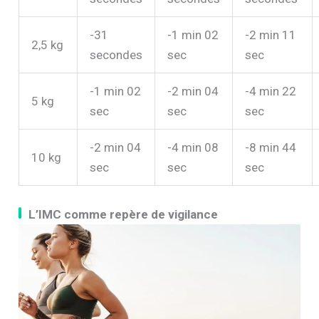
-31
-1 min 02
-2 min 11
2,5 kg
secondes
sec
sec
-1 min 02
-2 min 04
-4 min 22
5 kg
sec
sec
sec
-2 min 04
-4 min 08
-8 min 44
10 kg
sec
sec
sec
L’IMC comme repère de vigilance