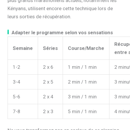
plus grands marathoniens actuels, notamment les
Kényans, utilisent encore cette technique lors de
leurs sorties de récupération.
Adapter le programme selon vos sensations
Récup
Semaine
Séries
Course/Marche
entre 
1-2
2 x 6
1 min / 1 min
2 minu
3-4
2 x 5
2 min / 1 min
3 minu
5-6
2 x 4
3 min / 1 min
3 minu
7-8
2 x 3
5 min / 1 min
4 minu