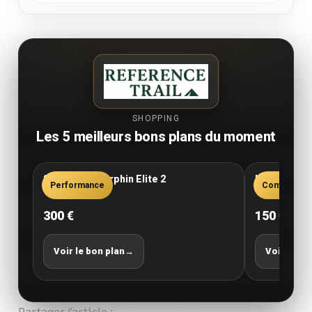
SHOPPING
Les 5 meilleurs bons plans du moment
Saucony Endorphin Elite 2
New Balance
Performance
Confort
300 €
150 €
Voir le bon plan
→
Voir le bo
Partager l'article :