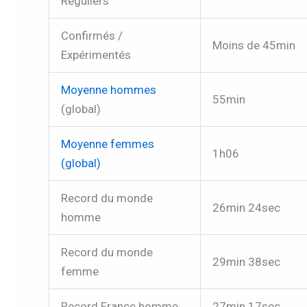
Réguliers
Confirmés /
Moins de 45min
Expérimentés
Moyenne hommes
55min
(global)
Moyenne femmes
1h06
(global)
Record du monde
26min 24sec
homme
Record du monde
29min 38sec
femme
Record France homme
27min 17sec