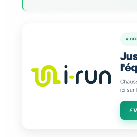
🔥 OF
Jus
l'é
Chauss
ici sur
⚡ V