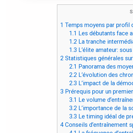
S
1
Temps moyens par profil 
1.1
Les débutants face 
1.2
La tranche intermédia
1.3
L’élite amateur: sous
2
Statistiques générales su
2.1
Panorama des moyen
2.2
L’évolution des chro
2.3
L’impact de la démoc
3
Prérequis pour un premie
3.1
Le volume d’entraîn
3.2
L’importance de la s
3.3
Le timing idéal de pr
4
Conseils d’entraînement s
4.1
La fréquence d’entra