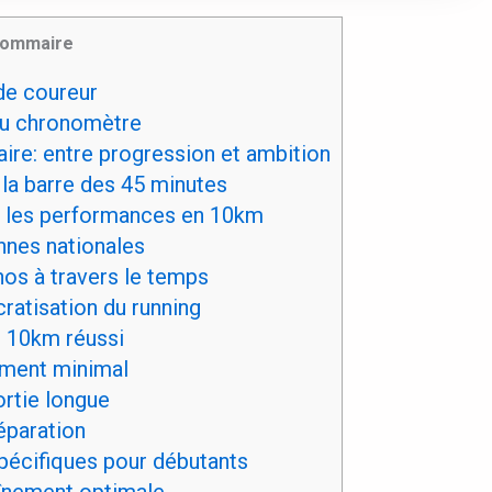
ommaire
de coureur
au chronomètre
ire: entre progression et ambition
 la barre des 45 minutes
r les performances en 10km
nes nationales
nos à travers le temps
ratisation du running
r 10km réussi
ement minimal
ortie longue
éparation
pécifiques pour débutants
înement optimale