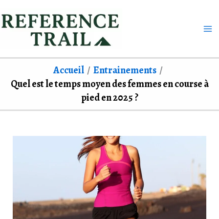
Aller
au
contenu
Accueil
Entrainements
Quel est le temps moyen des femmes en course à
pied en 2025 ?