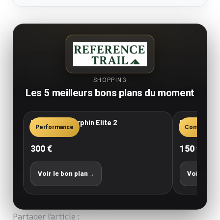
SHOPPING
Les 5 meilleurs bons plans du moment
Saucony Endorphin Elite 2
New Balance
Performance
Confort
300 €
150 €
Voir le bon plan
→
Voir le bo
Partager l'article :