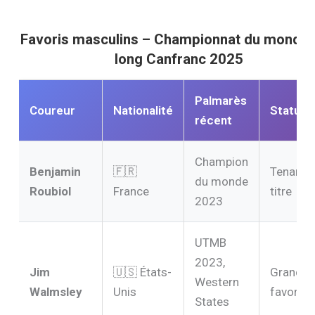
Favoris masculins – Championnat du monde t
long Canfranc 2025
Palmarès
Coureur
Nationalité
Statut
récent
Champion
Benjamin
🇫🇷
Tenant 
du monde
Roubiol
France
titre
2023
UTMB
2023,
Jim
🇺🇸 États-
Grande
Western
Walmsley
Unis
favorite
States