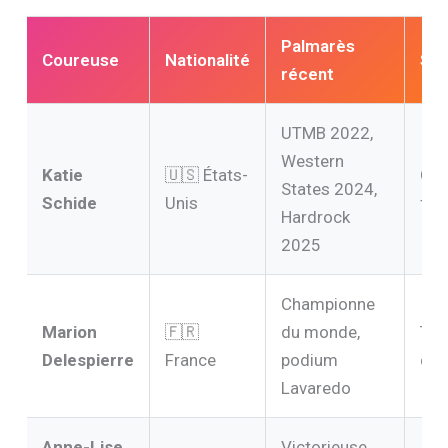
Palmarès
Coureuse
Nationalité
Sta
récent
UTMB 2022,
Western
Katie
🇺🇸 États-
Gra
States 2024,
Schide
Unis
fav
Hardrock
2025
Championne
Marion
🇫🇷
du monde,
Ten
Delespierre
France
podium
du t
Lavaredo
Anne-Lise
Victorieuse