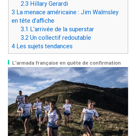
2.3
Hillary Gerardi
3
La menace américaine : Jim Walmsley
en tête d’affiche
3.1
L’arrivée de la superstar
3.2
Un collectif redoutable
4
Les sujets tendances
L’armada française en quête de confirmation