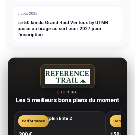
5 août 2026
Le 50 km du Grand Raid Ventoux by UTMB
passe au tirage au sort pour 2027 pour
l’inscription
SHOPPING
Les 5 meilleurs bons plans du moment
Saucony Endorphin Elite 2
New Balance
Performance
Confort
300 €
150 €