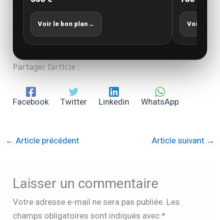
Voir le bon plan
→
Voir le bo
Partager l'article :
Facebook
Twitter
Linkedin
WhatsApp
←
Article précédent
Article suivant
→
Laisser un commentaire
Votre adresse e-mail ne sera pas publiée.
Les
champs obligatoires sont indiqués avec
*