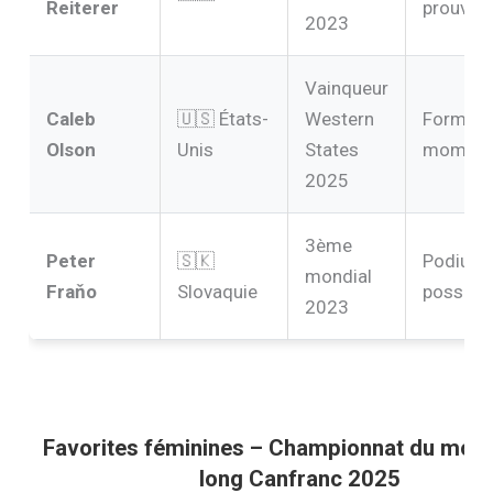
Reiterer
prouvée
2023
Vainqueur
Caleb
🇺🇸 États-
Western
Forme d
Olson
Unis
States
momen
2025
3ème
Peter
🇸🇰
Podium
mondial
Fraňo
Slovaquie
possible
2023
Favorites féminines – Championnat du monde
long Canfranc 2025