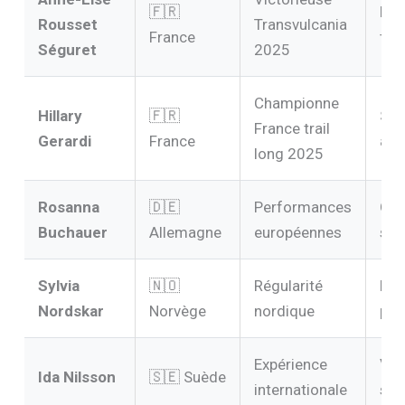
🇫🇷
Ret
Rousset
Transvulcania
France
top
Séguret
2025
Championne
Hillary
🇫🇷
Spé
France trail
Gerardi
France
alp
long 2025
Rosanna
🇩🇪
Performances
Out
Buchauer
Allemagne
européennes
sér
Sylvia
🇳🇴
Régularité
Po
Nordskar
Norvège
nordique
pos
Expérience
Val
Ida Nilsson
🇸🇪 Suède
internationale
sûr