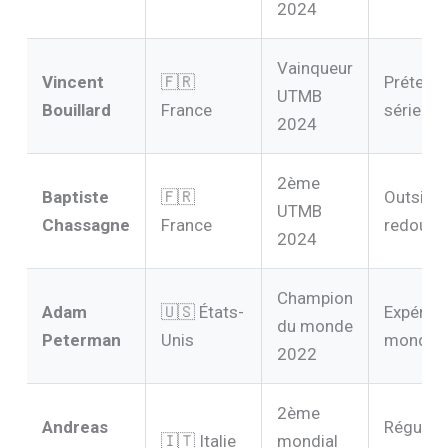
2024
Vainqueur
Vincent
🇫🇷
Prétend
UTMB
Bouillard
France
sérieux
2024
2ème
Baptiste
🇫🇷
Outside
UTMB
Chassagne
France
redouta
2024
Champion
Adam
🇺🇸 États-
Expérie
du monde
Peterman
Unis
mondial
2022
2ème
Andreas
Régulari
🇮🇹 Italie
mondial